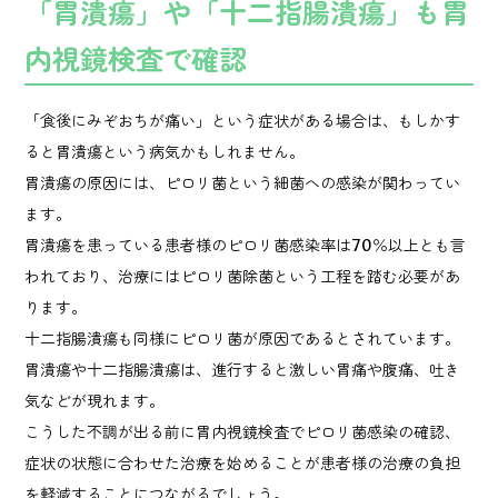
「胃潰瘍」や「十二指腸潰瘍」も胃
内視鏡検査で確認
「食後にみぞおちが痛い」という症状がある場合は、もしかす
ると胃潰瘍という病気かもしれません。
胃潰瘍の原因には、ピロリ菌という細菌への感染が関わってい
ます。
胃潰瘍を患っている患者様のピロリ菌感染率は70％以上とも言
われており、治療にはピロリ菌除菌という工程を踏む必要があ
ります。
十二指腸潰瘍も同様にピロリ菌が原因であるとされています。
胃潰瘍や十二指腸潰瘍は、進行すると激しい胃痛や腹痛、吐き
気などが現れます。
こうした不調が出る前に胃内視鏡検査でピロリ菌感染の確認、
症状の状態に合わせた治療を始めることが患者様の治療の負担
を軽減することにつながるでしょう。