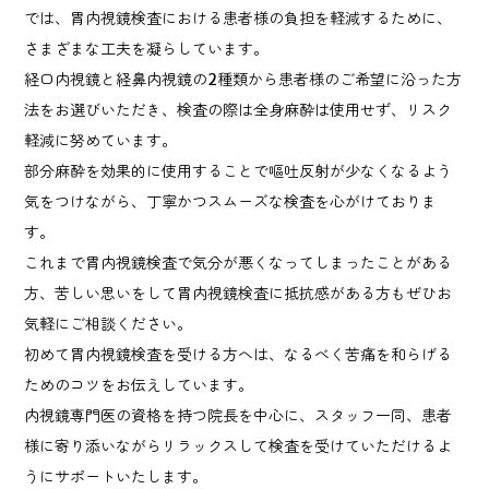
では、胃内視鏡検査における患者様の負担を軽減するために、
さまざまな工夫を凝らしています。
経口内視鏡と経鼻内視鏡の2種類から患者様のご希望に沿った方
法をお選びいただき、検査の際は全身麻酔は使用せず、リスク
軽減に努めています。
部分麻酔を効果的に使用することで嘔吐反射が少なくなるよう
気をつけながら、丁寧かつスムーズな検査を心がけておりま
す。
これまで胃内視鏡検査で気分が悪くなってしまったことがある
方、苦しい思いをして胃内視鏡検査に抵抗感がある方もぜひお
気軽にご相談ください。
初めて胃内視鏡検査を受ける方へは、なるべく苦痛を和らげる
ためのコツをお伝えしています。
内視鏡専門医の資格を持つ院長を中心に、スタッフ一同、患者
様に寄り添いながらリラックスして検査を受けていただけるよ
うにサポートいたします。