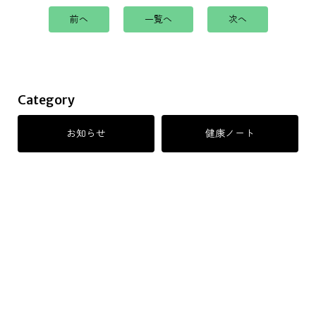
前へ
一覧へ
次へ
Category
お知らせ
健康ノート
©森医院.