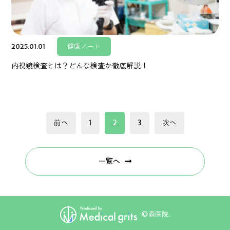
2025.01.01
健康ノート
内視鏡検査とは？どんな検査か徹底解説！
投
前へ
1
2
3
次へ
稿
ナ
ビ
一覧へ
ゲ
ー
シ
ョ
©森医院.
ン