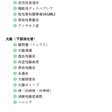
逆流性食道炎
機能性ディスペプシア
急性胃粘膜障害(AGML)
感染性胃腸炎
アニサキス症
大腸（下部消化管）
腸閉塞（イレウス）
大腸潰瘍
虚血性腸炎
炎症性腸疾患
感染性腸炎
虫垂炎
大腸憩室炎
大腸ポリープ
痔（内痔核・外痔核）
過敏性腸症候群
ヘルニア