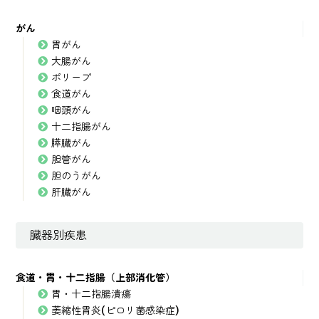
がん
胃がん
大腸がん
ポリープ
食道がん
咽頭がん
十二指腸がん
膵臓がん
胆管がん
胆のうがん
肝臓がん
臓器別疾患
食道・胃・十二指腸（上部消化管）
胃・十二指腸潰瘍
萎縮性胃炎(ピロリ菌感染症)